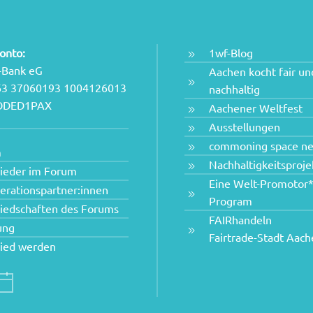
onto:
1wf-Blog
-Bank eG
Aachen kocht fair un
63 37060193 1004126013
nachhaltig
NODED1PAX
Aachener Weltfest
Ausstellungen
commoning space n
m
Nachhaltigkeitsproje
lieder im Forum
Eine Welt-Promotor*
erationspartner:innen
Program
liedschaften des Forums
FAIRhandeln
ung
Fairtrade-Stadt Aac
lied werden