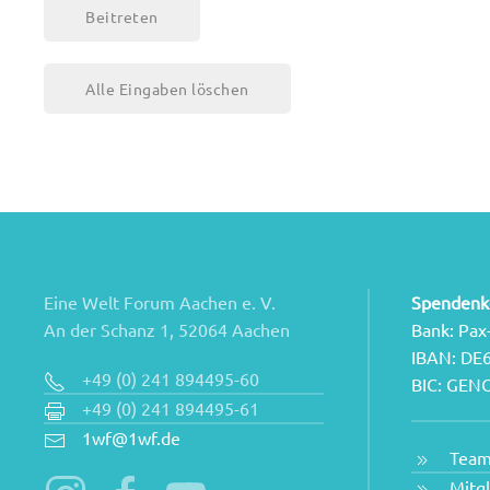
lasse
dieses
Feld
leer.
Eine Welt Forum Aachen e. V.
Spendenk
An der Schanz 1, 52064 Aachen
Bank: Pax
IBAN: DE
+49 (0) 241 894495-60
BIC: GE
+49 (0) 241 894495-61
1wf@1wf.de
Tea
Mitg