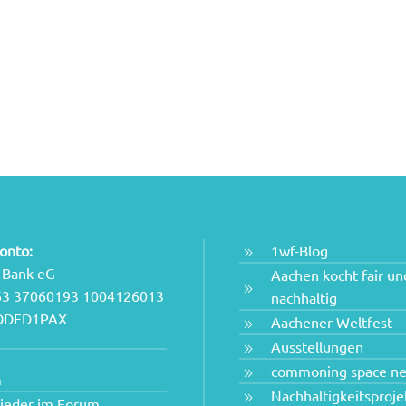
onto:
1wf-Blog
-Bank eG
Aachen kocht fair un
63 37060193 1004126013
nachhaltig
NODED1PAX
Aachener Weltfest
Ausstellungen
commoning space n
m
Nachhaltigkeitsproje
lieder im Forum