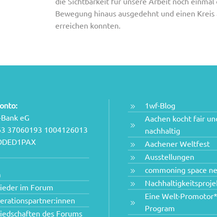
die Sichtbarkeit für unsere Arbeit noch einmal 
Bewegung hinaus ausgedehnt und einen Kreis an
erreichen konnten.
onto:
1wf-Blog
-Bank eG
Aachen kocht fair un
63 37060193 1004126013
nachhaltig
NODED1PAX
Aachener Weltfest
Ausstellungen
commoning space n
m
Nachhaltigkeitsproje
lieder im Forum
Eine Welt-Promotor*
erationspartner:innen
Program
liedschaften des Forums