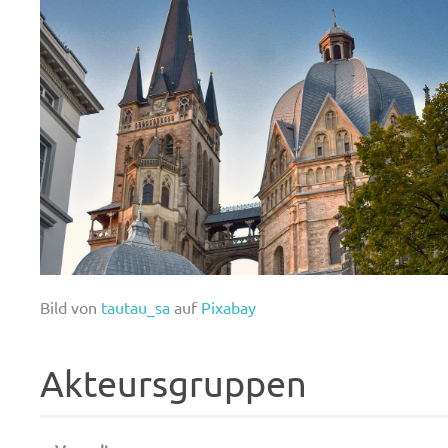
Bild von
tautau_sa
auf
Pixabay
Akteursgruppen