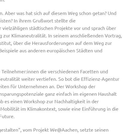
in. Aber was hat sich auf diesem Weg schon getan? Und
isten? In ihrem Grußwort stellte die
 vielzähligen städtischen Projekte vor und sprach über
g zur Klimaneutralität. In seinem anschließenden Vortrag,
nstitut, über die Herausforderungen auf dem Weg zur
 Beispiele aus anderen europäischen Städten und
 Teilnehmer:innen die verschiedenen Facetten und
utralität weiter vertiefen. So bot die Effizienz-Agentur
iten für Unternehmen an. Der Workshop der
insparungspotenziale ganz einfach im eigenen Haushalt
ab es einen Workshop zur Nachhaltigkeit in der
Mobilität im Klimakontext, sowie eine Einführung in die
Future.
stalten“, vom Projekt We@Aachen, setzte seinen