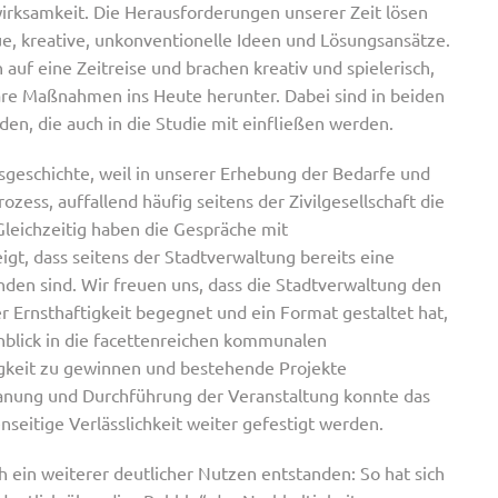
irksamkeit. Die Herausforderungen unserer Zeit lösen
ue, kreative, unkonventionelle Ideen und Lösungsansätze.
uf eine Zeitreise und brachen kreativ und spielerisch,
bare Maßnahmen ins Heute herunter. Dabei sind in beiden
n, die auch in die Studie mit einfließen werden.
sgeschichte, weil in unserer Erhebung der Bedarfe und
s, auffallend häufig seitens der Zivilgesellschaft die
 Gleichzeitig haben die Gespräche mit
gt, dass seitens der Stadtverwaltung bereits eine
en sind. Wir freuen uns, dass die Stadtverwaltung den
Ernsthaftigkeit begegnet und ein Format gestaltet hat,
inblick in die facettenreichen kommunalen
igkeit zu gewinnen und bestehende Projekte
anung und Durchführung der Veranstaltung konnte das
seitige Verlässlichkeit weiter gefestigt werden.
ch ein weiterer deutlicher Nutzen entstanden: So hat sich