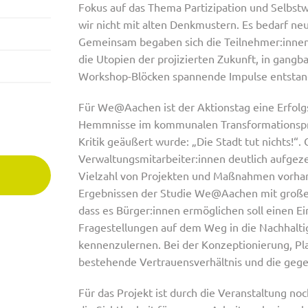
Fokus auf das Thema Partizipation und Selbstw
wir nicht mit alten Denkmustern. Es bedarf ne
Gemeinsam begaben sich die Teilnehmer:innen a
die Utopien der projizierten Zukunft, in gang
Workshop-Blöcken spannende Impulse entstande
Für We@Aachen ist der Aktionstag eine Erfolg
Hemmnisse im kommunalen Transformationsprozes
Kritik geäußert wurde: „Die Stadt tut nichts!“.
Verwaltungsmitarbeiter:innen deutlich aufgezei
Vielzahl von Projekten und Maßnahmen vorhand
Ergebnissen der Studie We@Aachen mit großer 
dass es Bürger:innen ermöglichen soll einen E
Fragestellungen auf dem Weg in die Nachhalt
kennenzulernen. Bei der Konzeptionierung, Pl
bestehende Vertrauensverhältnis und die gegen
Für das Projekt ist durch die Veranstaltung no