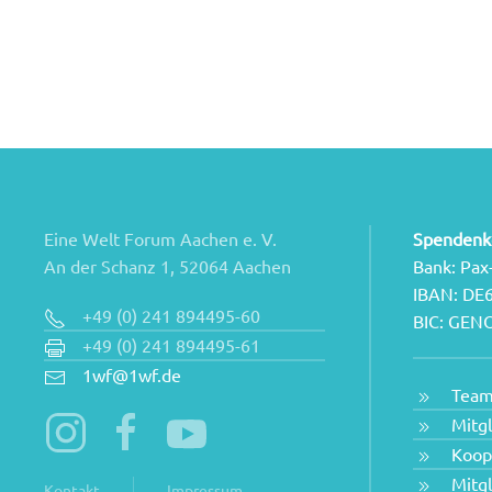
Eine Welt Forum Aachen e. V.
Spendenk
An der Schanz 1, 52064 Aachen
Bank: Pax
IBAN: DE
+49 (0) 241 894495-60
BIC: GE
+49 (0) 241 894495-61
1wf@1wf.de
Tea
Mitg
Koop
Mitg
Kontakt
Impressum