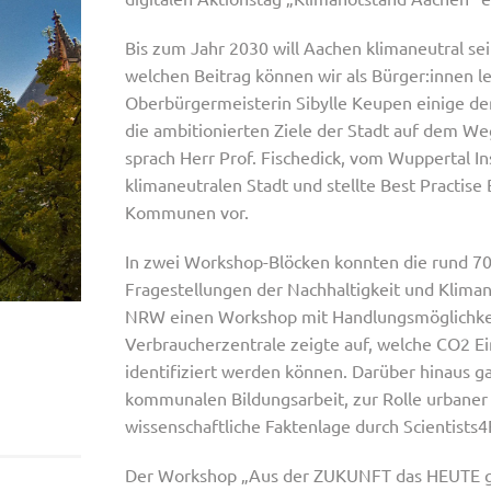
Bis zum Jahr 2030 will Aachen klimaneutral se
welchen Beitrag können wir als Bürger:innen le
Oberbürgermeisterin Sibylle Keupen einige der
die ambitionierten Ziele der Stadt auf dem We
sprach Herr Prof. Fischedick, vom Wuppertal I
klimaneutralen Stadt und stellte Best Practise
Kommunen vor.
In zwei Workshop-Blöcken konnten die rund 70
Fragestellungen der Nachhaltigkeit und Klimane
NRW einen Workshop mit Handlungsmöglichke
Verbraucherzentrale zeigte auf, welche CO2 E
identifiziert werden können. Darüber hinaus g
kommunalen Bildungsarbeit, zur Rolle urbaner 
wissenschaftliche Faktenlage durch Scientists4
Der Workshop „Aus der ZUKUNFT das HEUTE ge