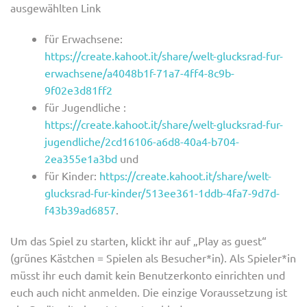
ausgewählten Link
für Erwachsene:
https://create.kahoot.it/share/welt-glucksrad-fur-
erwachsene/a4048b1f-71a7-4ff4-8c9b-
9f02e3d81ff2
für Jugendliche :
https://create.kahoot.it/share/welt-glucksrad-fur-
jugendliche/2cd16106-a6d8-40a4-b704-
2ea355e1a3bd
und
für Kinder:
https://create.kahoot.it/share/welt-
glucksrad-fur-kinder/513ee361-1ddb-4fa7-9d7d-
f43b39ad6857
.
Um das Spiel zu starten, klickt ihr auf „Play as guest“
(grünes Kästchen = Spielen als Besucher*in). Als Spieler*in
müsst ihr euch damit kein Benutzerkonto einrichten und
euch auch nicht anmelden. Die einzige Voraussetzung ist