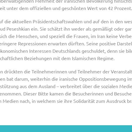
berwältigenden Mehrheit der iranischen Bevölkerung hinsicht
weit unter dem offiziellen und geschönten Wert von 42 Prozent
auf die aktuellen Präsidentschaftswahlen und auf den in den we
 Peseshkian ein. Sie schätzt ihn weder als gemäßigt oder gar l
ch die Menschen, und speziell die Frauen, im Iran keine Verbe
ringere Repressionen erwarten dürften. Seine positive Darste
ökonomischen Interessen Deutschlands geschuldet, denn sie bild
schaftlichen Beziehungen mit dem Islamischen Regime.
on drückten die Teilnehmerinnen und Teilnehmer der Veranstaltu
aren bat darum, weiterhin die iranische Oppositionsbewegung im
stützung aus dem Ausland – verbreitet über die sozialen Med
rgenommen. Dieser Bitte kamen die Besucherinnen und Besucher
n Medien nach, in welchem sie ihre Solidarität zum Ausdruck br