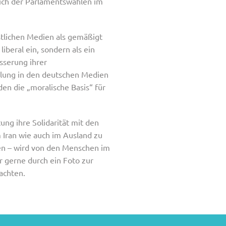
lich der Parlamentswahlen im
.
stlichen Medien als gemäßigt
iberal ein, sondern als ein
sserung ihrer
llung in den deutschen Medien
en die „moralische Basis“ für
ng ihre Solidarität mit den
 Iran wie auch im Ausland zu
ien – wird von den Menschen im
 gerne durch ein Foto zur
achten.