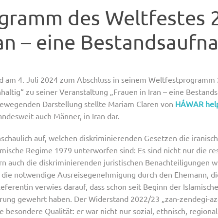
ramm des Weltfestes 
ran – eine Bestandsauf
d am 4. Juli 2024 zum Abschluss in seinem Weltfestprogramm 
hhaltig“ zu seiner Veranstaltung „Frauen in Iran – eine Bestand
bewegenden Darstellung stellte Mariam Claren von
HÁWAR hel
andesweit auch Männer, in Iran dar.
schaulich auf, welchen diskriminierenden Gesetzen die iranisch
ische Regime 1979 unterworfen sind: Es sind nicht nur die res
rn auch die diskriminierenden juristischen Benachteiligungen w
r die notwendige Ausreisegenehmigung durch den Ehemann, die 
eferentin verwies darauf, dass schon seit Beginn der Islamisc
rung gewehrt haben. Der Widerstand 2022/23 „zan-zendegi-aza
 besondere Qualität: er war nicht nur sozial, ethnisch, regiona