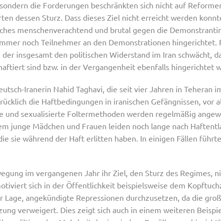
 sondern die Forderungen beschränkten sich nicht auf Reforme
ten dessen Sturz. Dass dieses Ziel nicht erreicht werden konn
lches menschenverachtend und brutal gegen die Demonstrant
 immer noch Teilnehmer an den Demonstrationen hingerichtet.
r, der insgesamt den politischen Widerstand im Iran schwächt, d
aftiert sind bzw. in der Vergangenheit ebenfalls hingerichtet 
utsch-Iranerin Nahid Taghavi, die seit vier Jahren in Teheran i
rücklich die Haftbedingungen in iranischen Gefängnissen, vor al
sche und sexualisierte Foltermethoden werden regelmäßig ange
llem junge Mädchen und Frauen leiden noch lange nach Haftentl
e sie während der Haft erlitten haben. In einigen Fällen führ
ung im vergangenen Jahr ihr Ziel, den Sturz des Regimes, nich
motiviert sich in der Öffentlichkeit beispielsweise dem Kopftu
 er Lage, angekündigte Repressionen durchzusetzen, da die gro
zung verweigert. Dies zeigt sich auch in einem weiteren Beispi