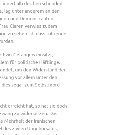
n innerhalb des herrschenden
te, lag unter anderem an den
innen und Demonstranten
 Frau Claren verwies zudem
arin zu sehen ist, dass führende
wurden.
m Evin-Gefängnis einsitzt,
lem für politische Häftlinge.
wendet, um den Widerstand der
assung vor allem unter den
te dies sogar zum Selbstmord
t erreicht hat, so hat sie doch
chzwang zu widersetzen. Das
ße Mehrheit der iranischen
el des zivilen Ungehorsams,