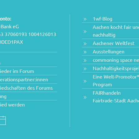
onto:
1wf-Blog
-Bank eG
Aachen kocht fair un
63 37060193 1004126013
nachhaltig
NODED1PAX
Aachener Weltfest
Ausstellungen
commoning space n
m
Nachhaltigkeitsproje
lieder im Forum
Eine Welt-Promotor*
erationspartner:innen
Program
liedschaften des Forums
FAIRhandeln
ung
Fairtrade-Stadt Aac
lied werden