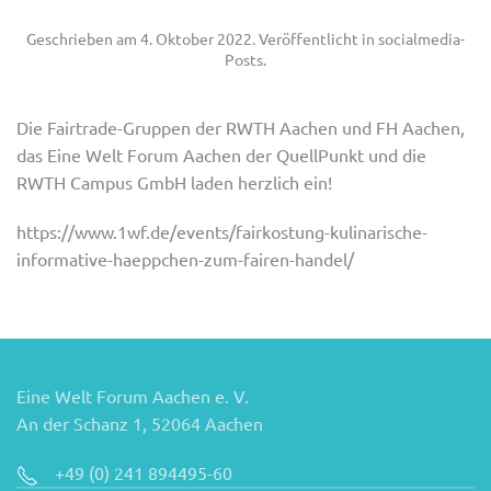
Geschrieben am
4. Oktober 2022
. Veröffentlicht in
socialmedia-
Posts
.
Die Fairtrade-Gruppen der RWTH Aachen und FH Aachen,
das Eine Welt Forum Aachen der QuellPunkt und die
RWTH Campus GmbH laden herzlich ein!
https://www.1wf.de/events/fairkostung-kulinarische-
informative-haeppchen-zum-fairen-handel/
Eine Welt Forum Aachen e. V.
An der Schanz 1, 52064 Aachen
+49 (0) 241 894495-60