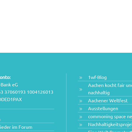
onto:
1wf-Blog
-Bank eG
Aachen kocht fair un
63 37060193 1004126013
nachhaltig
NODED1PAX
Aachener Weltfest
Ausstellungen
commoning space n
m
Nachhaltigkeitsproje
lieder im Forum