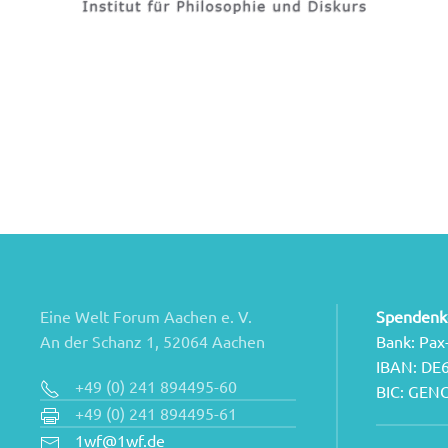
Eine Welt Forum Aachen e. V.
Spendenk
An der Schanz 1, 52064 Aachen
Bank: Pax
IBAN: DE
+49 (0) 241 894495-60
BIC: GE
+49 (0) 241 894495-61
1wf@1wf.de