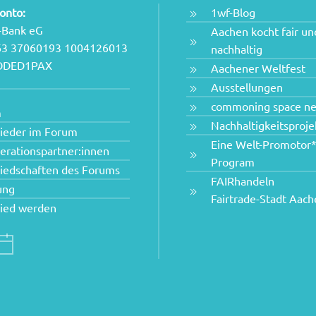
onto:
1wf-Blog
-Bank eG
Aachen kocht fair un
63 37060193 1004126013
nachhaltig
NODED1PAX
Aachener Weltfest
Ausstellungen
commoning space n
m
Nachhaltigkeitsproje
lieder im Forum
Eine Welt-Promotor*
erationspartner:innen
Program
liedschaften des Forums
FAIRhandeln
ung
Fairtrade-Stadt Aac
lied werden