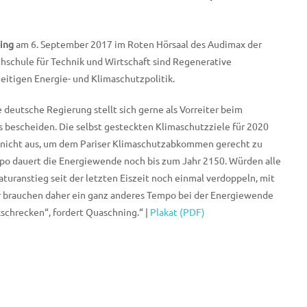
ning
am 6. September 2017 im Roten Hörsaal des Audimax der
schule für Technik und Wirtschaft sind Regenerative
zeitigen Energie- und Klimaschutzpolitik.
 deutsche Regierung stellt sich gerne als Vorreiter beim
s bescheiden. Die selbst gesteckten Klimaschutzziele für 2020
hen nicht aus, um dem Pariser Klimaschutzabkommen gerecht zu
po dauert die Energiewende noch bis zum Jahr 2150. Würden alle
turanstieg seit der letzten Eiszeit noch einmal verdoppeln, mit
ir brauchen daher ein ganz anderes Tempo bei der Energiewende
chrecken“, fordert Quaschning.“ |
Plakat (PDF)