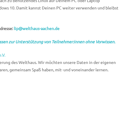
infach zu benutzendes Linux auf Deinem PC oder Laptop
indows 10. Damit kannst Deinen PC weiter verwenden und bleibst
Adresse:
lip@welthaus-aachen.de
ssen zur Unterstützung von Teilnehmer:innen ohne Vorwissen.
.V.
erung des Welthaus. Wir möchten unsere Daten in der eigenen
aren, gemeinsam Spaß haben, mit- und voneinander lernen.