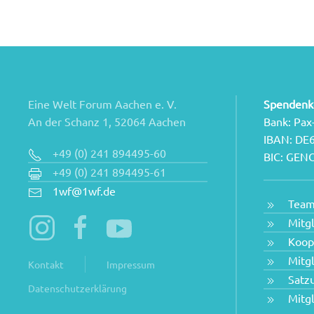
Eine Welt Forum Aachen e. V.
Spendenk
An der Schanz 1, 52064 Aachen
Bank: Pax
IBAN: DE
+49 (0) 241 894495-60
BIC: GE
+49 (0) 241 894495-61
1wf@1wf.de
Tea
Mitg
Koop
Mitg
Kontakt
Impressum
Satz
Datenschutzerklärung
Mitg