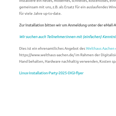
Installiere ein neues, modernes, schnelles, kostenloses, e
gemeinsam mit uns, z.B. als Ersatz für ein auslaufendes W
für viele Jahre up-to-date.
Zur Installation bitten wir um Anmeldung unter der eMail-
Wir suchen auch Teilnehmer:innen mit (einfachen) Kenntni
Dies ist ein ehrenamtliches Angebot des
Welthaus Aachen e
https://www.welthaus-aachen.de/ im Rahmen der Digitalisi
Hand behalten, Hardware nachhaltig verwenden, Kosten sp
Linux-installation-Party-2025-DIGI-flyer