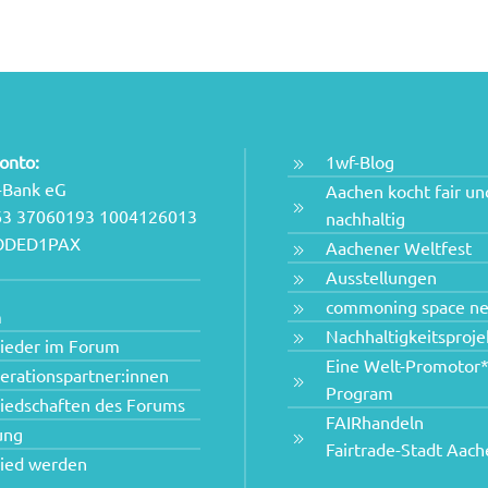
onto:
1wf-Blog
-Bank eG
Aachen kocht fair un
63 37060193 1004126013
nachhaltig
NODED1PAX
Aachener Weltfest
Ausstellungen
commoning space n
m
Nachhaltigkeitsproje
lieder im Forum
Eine Welt-Promotor*
erationspartner:innen
Program
liedschaften des Forums
FAIRhandeln
ung
Fairtrade-Stadt Aac
lied werden