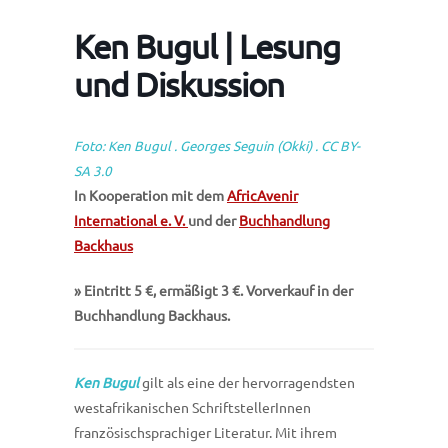
Ken Bugul | Lesung
und Diskussion
Foto: Ken Bugul .
Georges Seguin (Okki)
.
CC BY-
SA 3.0
In Kooperation mit dem
AfricAvenir
International e. V.
und der
Buchhandlung
Backhaus
» Eintritt 5 €, ermäßigt 3 €. Vorverkauf in der
Buchhandlung Backhaus.
Ken Bugul
gilt als eine der hervorragendsten
westafrikanischen SchriftstellerInnen
französischsprachiger Literatur. Mit ihrem