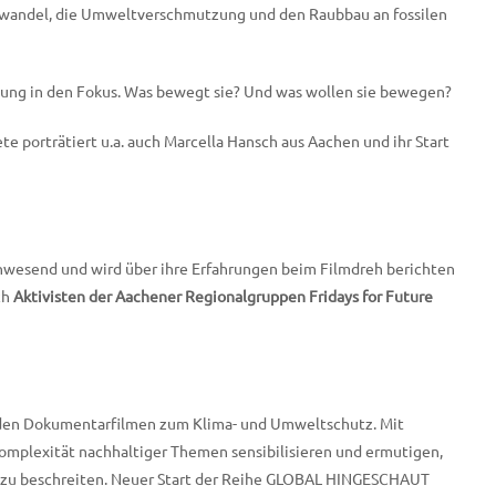
awandel, die Umweltverschmutzung und den Raubbau an fossilen
gung in den Fokus. Was bewegt sie? Und was wollen sie bewegen?
e porträtiert u.a. auch Marcella Hansch aus Aachen und ihr Start
anwesend und wird über ihre Erfahrungen beim Filmdreh berichten
ch
Aktivisten der Aachener Regionalgruppen Fridays for Future
nden Dokumentarfilmen zum Klima- und Umweltschutz. Mit
 Komplexität nachhaltiger Themen sensibilisieren und ermutigen,
e zu beschreiten. Neuer Start der Reihe GLOBAL HINGESCHAUT