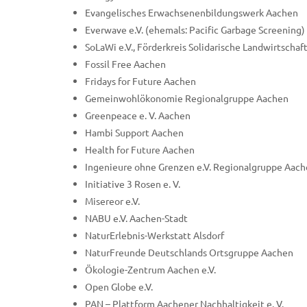
Evangelisches Erwachsenenbildungswerk Aachen
Everwave e.V. (ehemals: Pacific Garbage Screening)
SoLaWi e.V., Förderkreis Solidarische Landwirtscha
Fossil Free Aachen
Fridays for Future Aachen
Gemeinwohlökonomie Regionalgruppe Aachen
Greenpeace e. V. Aachen
Hambi Support Aachen
Health for Future Aachen
Ingenieure ohne Grenzen e.V. Regionalgruppe Aac
Initiative 3 Rosen e. V.
Misereor e.V.
NABU e.V. Aachen-Stadt
NaturErlebnis-Werkstatt Alsdorf
NaturFreunde Deutschlands Ortsgruppe Aachen
Ökologie-Zentrum Aachen e.V.
Open Globe e.V.
PAN – Plattform Aachener Nachhaltigkeit e. V.