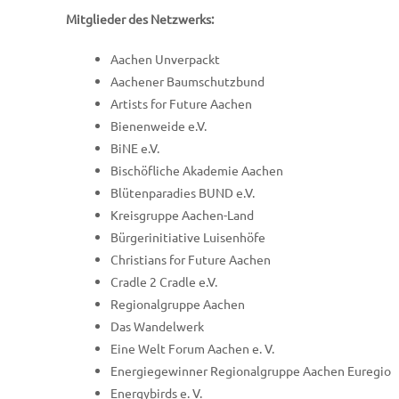
Mitglieder des Netzwerks:
Aachen Unverpackt
Aachener Baumschutzbund
Artists for Future Aachen
Bienenweide e.V.
BiNE e.V.
Bischöfliche Akademie Aachen
Blütenparadies BUND e.V.
Kreisgruppe Aachen-Land
Bürgerinitiative Luisenhöfe
Christians for Future Aachen
Cradle 2 Cradle e.V.
Regionalgruppe Aachen
Das Wandelwerk
Eine Welt Forum Aachen e. V.
Energiegewinner Regionalgruppe Aachen Euregio
Energybirds e. V.