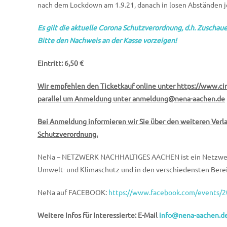
nach dem Lockdown am 1.9.21, danach in losen Abständen j
Es gilt die aktuelle Corona Schutzverordnung, d.h. Zuschau
Bitte den Nachweis an der Kasse vorzeigen!
Eintritt: 6,50 €
Wir empfehlen den Ticketkauf online unter https://www.ci
parallel um Anmeldung unter anmeldung@nena-aachen.de
Bei Anmeldung informieren wir Sie über den weiteren Ver
Schutzverordnung.
NeNa – NETZWERK NACHHALTIGES AACHEN ist ein Netzwerk lok
Umwelt- und Klimaschutz und in den verschiedensten Berei
NeNa auf FACEBOOK:
https://www.facebook.com/events
Weitere Infos für Interessierte: E-Mail
info@nena-aachen.d