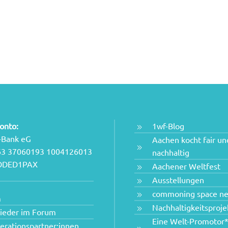
onto:
1wf-Blog
-Bank eG
Aachen kocht fair un
63 37060193 1004126013
nachhaltig
NODED1PAX
Aachener Weltfest
Ausstellungen
commoning space n
m
Nachhaltigkeitsproje
lieder im Forum
Eine Welt-Promotor*
erationspartner:innen