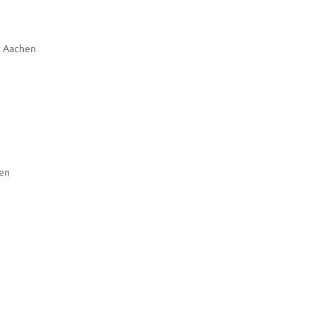
ft Aachen
hen