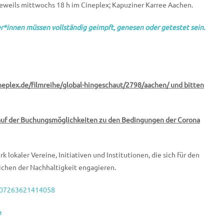
eweils mittwochs 18 h im Cineplex; Kapuziner Karree Aachen.
er*innen müssen vollständig geimpft, genesen oder getestet sein.
neplex.de/filmreihe/global-hingeschaut/2798/aachen/ und bitten
lauf der Buchungsmöglichkeiten zu den Bedingungen der Corona
aler Vereine, Initiativen und Institutionen, die sich für den
chen der Nachhaltigkeit engagieren.
/207263621414058
e