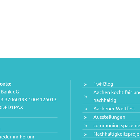
onto:
1wf-Blog
-Bank eG
Aachen kocht fair un
63 37060193 1004126013
nachhaltig
NODED1PAX
Aachener Weltfest
Ausstellungen
commoning space n
m
Nachhaltigkeitsproje
lieder im Forum