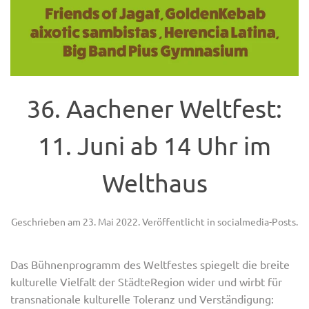
36. Aachener Weltfest:
11. Juni ab 14 Uhr im
Welthaus
Geschrieben am
23. Mai 2022
. Veröffentlicht in
socialmedia-Posts
.
Das Bühnenprogramm des Weltfestes spiegelt die breite
kulturelle Vielfalt der StädteRegion wider und wirbt für
transnationale kulturelle Toleranz und Verständigung: