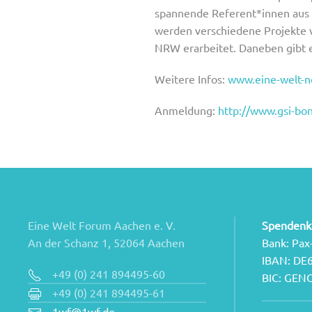
spannende Referent*innen aus Wi
werden verschiedene Projekte 
NRW erarbeitet. Daneben gibt e
Weitere Infos:
www.eine-welt-n
Anmeldung:
http://www.gsi-bo
Eine Welt Forum Aachen e. V.
Spendenk
An der Schanz 1, 52064 Aachen
Bank: Pax
IBAN: DE
+49 (0) 241 894495-60
BIC: GE
+49 (0) 241 894495-61
1wf@1wf.de