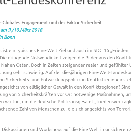
 – Globales Engagement und der Faktor Sicherheit
 am 9./10.März 2018
in Bonn
es ist ein typisches Eine-Welt Ziel und auch im SDG 16 „Frieden,
 Die dringende Notwendigkeit zeigen die Bilder aus den Konfli
m Nahen Osten. Doch in Zeiten steigender realer und gefühlter 
eichung sehr schwierig. Auf der diesjährigen Eine-Welt-Landes
on Sicherheits- und Entwicklungspolitik in Konfliktregionen stel
esichts von alltäglicher Gewalt in den Konfliktregionen? Sind
gung von Sicherheitskräften vor Ort notwenige Maßnahmen, 
n wir tun, um die deutsche Politik insgesamt „friedensverträg
achsende Zahl von Menschen zu, die sich angesichts von Terr
, Diskussionen und Workshops auf die Eine Welt in unsicheren