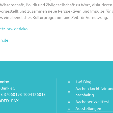
ssenschaft, Politik und Zivilgesellschaft zu Wort, diskutieren
vorgestellt und zusammen neue Perspektiven und Impulse für 
s ein abendliches Kulturprogramm und Zeit für Vernetzung.
etz-nrw.de/lako
nn.de
onto:
1wf-Blog
-Bank eG
Aachen kocht fair un
63 37060193 1004126013
nachhaltig
NODED1PAX
Aachener Weltfest
Ausstellungen