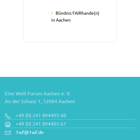
Bündnis FAIRhande(n)
in Aachen
Eine Welt Forum Aachen e. V.
An der Schanz 1, 52064 Aachen
+49 (0) 241 894495-60
+49 (0) 241 894495-61
1wf@1wf.de